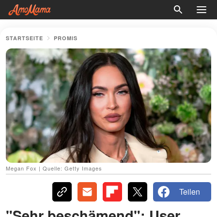
STARTSEITE
PROMIS
Megan Fox | Quelle: Getty Images
Teilen
"Sehr beschämend": User