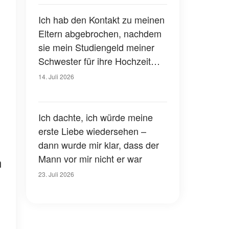
Hochzeit erfuhr ich den wahren
Grund dafür
Ich hab den Kontakt zu meinen
Eltern abgebrochen, nachdem
sie mein Studiengeld meiner
Schwester für ihre Hochzeit
gegeben hatten – acht Jahre
14. Juli 2026
später standen sie vor meiner
Tür und hatten eine
unverschämte Bitte
Ich dachte, ich würde meine
erste Liebe wiedersehen –
dann wurde mir klar, dass der
Mann vor mir nicht er war
n
23. Juli 2026