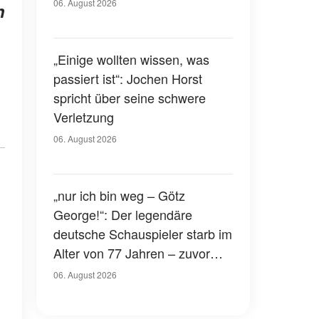
Gerichtssaal – was ist
06. August 2026
n
passiert?
„Einige wollten wissen, was
passiert ist“: Jochen Horst
spricht über seine schwere
Verletzung
06. August 2026
„nur ich bin weg – Götz
George!“: Der legendäre
deutsche Schauspieler starb im
Alter von 77 Jahren – zuvor
hatte er über seinen eigenen
06. August 2026
Tod gesprochen