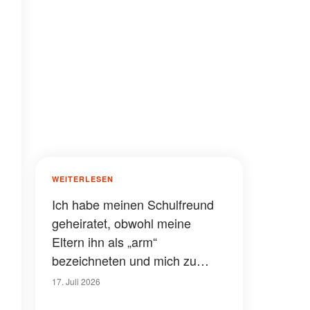
WEITERLESEN
Ich habe meinen Schulfreund
geheiratet, obwohl meine
Eltern ihn als „arm“
bezeichneten und mich zu
einem wohlhabenderen Mann
17. Juli 2026
drängten – nach meiner