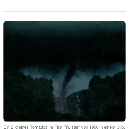
Ein Bild eines Tornados im Film "Twister" von 1996 in einem Clip,