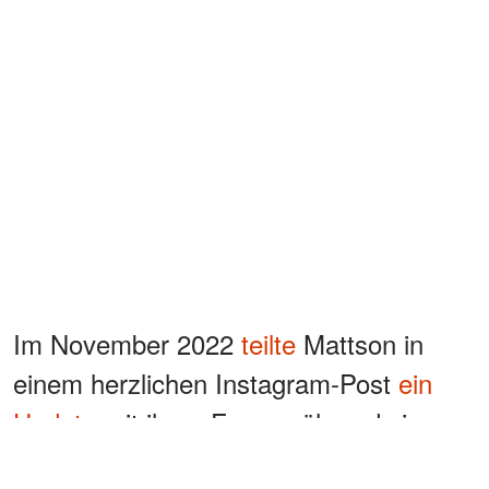
Im November 2022
teilte
Mattson in
einem herzlichen Instagram-Post
ein
Update
mit ihren Fans, während sie an
einem Tisch voller Rosen saß. Sie hielt