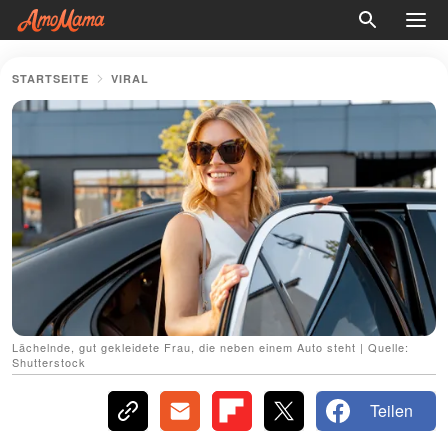
STARTSEITE
VIRAL
Lächelnde, gut gekleidete Frau, die neben einem Auto steht | Quelle:
Shutterstock
Teilen