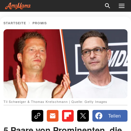
STARTSEITE
PROMIS
Til Schweiger & Thomas Kretschmann | Quelle: Getty Images
Teilen
5 Paare von Prominenten, die