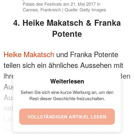
Palais des Festivals am 21. Mai 2017 in
Cannes, Frankreich | Quelle: Getty Images
4. Heike Makatsch & Franka
Potente
Heike Makatsch
und Franka Potente
teilen sich ein ähnliches Aussehen mit
ihren markanten Gesichtszügen, großen
Weiterlesen
Augen und charismatischen
Sehen Sie sich eine kurze Werbung an, um den
Ausstrahlungen. Beide haben eine
Rest dieser Geschichte freizuschalten.
natürliche Schönheit und eine starke
Leinwandpräsenz, die sie in ihren
VOLLSTÄNDIGEN ARTIKEL LESEN
jeweiligen Karrieren unterstützt hat.