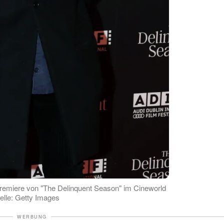
remiere von "The Delinquent Season" im Cineworld
uelle: Getty Images
WERBUNG