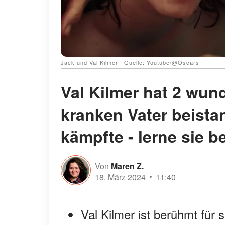
Jack und Val Kilmer | Quelle: Youtube/@Oscars
Val Kilmer hat 2 wun
kranken Vater beista
kämpfte - lerne sie 
Von
Maren Z.
18. März 2024
11:40
Val Kilmer ist berühmt für 