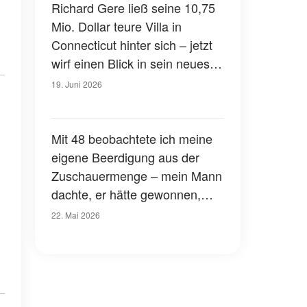
Richard Gere ließ seine 10,75
Mio. Dollar teure Villa in
Connecticut hinter sich – jetzt
wirf einen Blick in sein neues
Leben in Spanien – Fotos
19. Juni 2026
Mit 48 beobachtete ich meine
eigene Beerdigung aus der
Zuschauermenge – mein Mann
dachte, er hätte gewonnen,
aber ich hatte meine Rache
22. Mai 2026
geplant