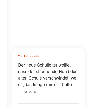
WEITERLESEN
Der neue Schulleiter wollte,
dass der streunende Hund der
alten Schule verschwindet, weil
er „das Image ruiniert" hatte –
er hatte keine Ahnung, wie
10. Juni 2026
sehr er das bereuen würde