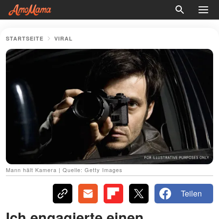
STARTSEITE
VIRAL
Mann hält Kamera | Quelle: Getty Images
Teilen
Ich engagierte einen