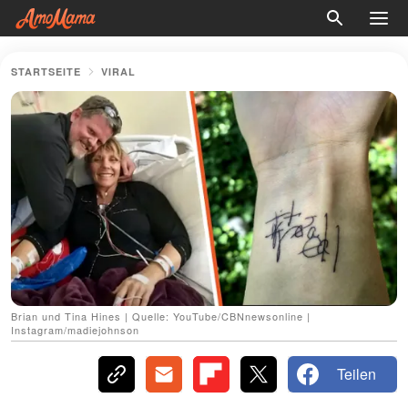
STARTSEITE
VIRAL
Brian und Tina Hines | Quelle: YouTube/CBNnewsonline |
Instagram/madiejohnson
Teilen