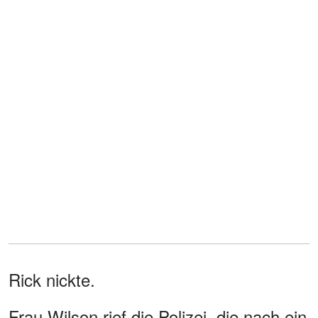
Rick nickte.
Frau Wilson rief die Polizei, die nach ein