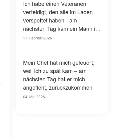
Ich habe einen Veteranen
verteidigt, den alle im Laden
verspottet haben - am
nächsten Tag kam ein Mann im
Anzug auf mich zu und sagte:
17. Februar 2026
"Wir müssen darüber reden,
was du getan hast"
Mein Chef hat mich gefeuert,
weil ich zu spät kam – am
nächsten Tag hat er mich
angefleht, zurückzukommen
04. Mai 2026