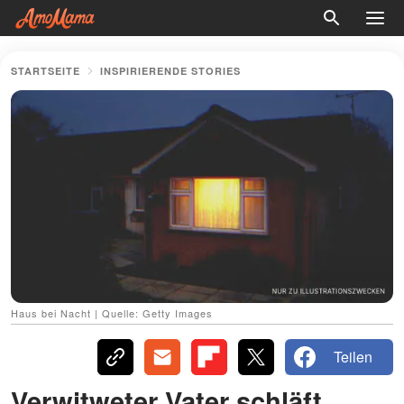
STARTSEITE
INSPIRIERENDE STORIES
Haus bei Nacht | Quelle: Getty Images
Teilen
Verwitweter Vater schläft