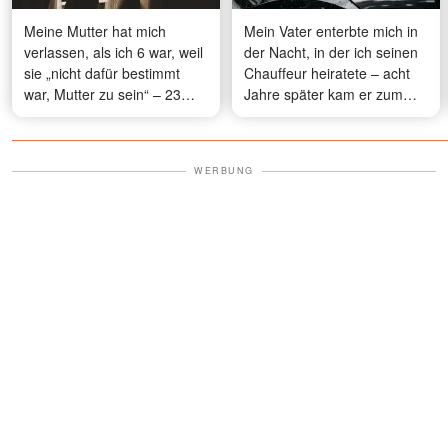
Meine Mutter hat mich
Mein Vater enterbte mich in
verlassen, als ich 6 war, weil
der Nacht, in der ich seinen
sie „nicht dafür bestimmt
Chauffeur heiratete – acht
war, Mutter zu sein“ – 23
Jahre später kam er zum
Jahre später kam sie zurück,
ersten Mal, um seine
nur wenige Wochen vor
Enkelkinder kennenzulernen,
meiner Hochzeit
und schrie: „Wie ist das bloß
WERBUNG
möglich?“