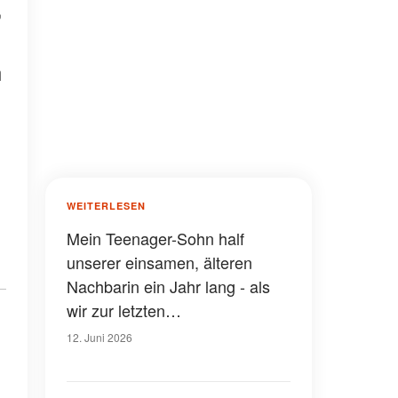
,
h
WEITERLESEN
Mein Teenager-Sohn half
unserer einsamen, älteren
Nachbarin ein Jahr lang - als
wir zur letzten
Testamentseröffnung
12. Juni 2026
eingeladen wurden, lachte ihre
Familie ihn aus, bis der Anwalt