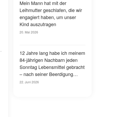
den letzten Umschlag öffnete
Mein Mann hat mit der
Leihmutter geschlafen, die wir
engagiert haben, um unser
Kind auszutragen
20. Mai 2026
12 Jahre lang habe ich meinem
84-jährigen Nachbarn jeden
Sonntag Lebensmittel gebracht
– nach seiner Beerdigung
überreichte mir sein Anwalt
22. Juni 2026
einen alten, verwitterten Koffer,
und was darin war, brachte
meine Hände zum Zittern