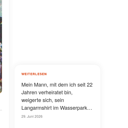
WEITERLESEN
Mein Mann, mit dem ich seit 22
Jahren verheiratet bin,
weigerte sich, sein
Langarmshirt im Wasserpark
auszuziehen – als unser 9-
29. Juni 2026
jähriger Sohn es hochzog,