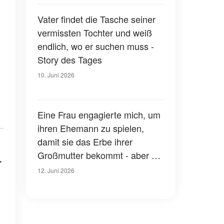
entdeckte ich die
schockierende Wahrheit
Vater findet die Tasche seiner
vermissten Tochter und weiß
endlich, wo er suchen muss -
Story des Tages
10. Juni 2026
Eine Frau engagierte mich, um
ihren Ehemann zu spielen,
damit sie das Erbe ihrer
Großmutter bekommt - aber bei
.
der Testamentseröffnung erfuhr
12. Juni 2026
ich, dass sie mir etwas
hinterlassen hatte, das mir das
Blut in den Adern gefrieren ließ