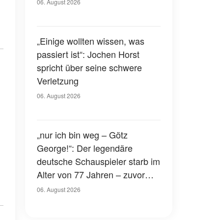
Gerichtssaal – was ist
06. August 2026
passiert?
„Einige wollten wissen, was
passiert ist“: Jochen Horst
spricht über seine schwere
Verletzung
06. August 2026
„nur ich bin weg – Götz
George!“: Der legendäre
deutsche Schauspieler starb im
Alter von 77 Jahren – zuvor
hatte er über seinen eigenen
06. August 2026
Tod gesprochen