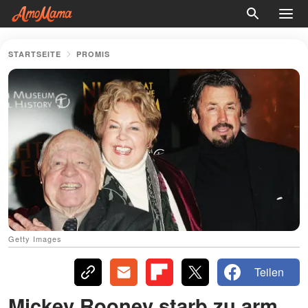
STARTSEITE
PROMIS
Getty Images
Teilen
Mickey Rooney starb zu arm,