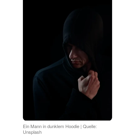
Ein Mann in dunklem Hoodie | Quelle:
Unsplash