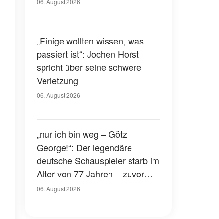
Gerichtssaal – was ist
06. August 2026
passiert?
„Einige wollten wissen, was
passiert ist“: Jochen Horst
spricht über seine schwere
Verletzung
06. August 2026
„nur ich bin weg – Götz
George!“: Der legendäre
deutsche Schauspieler starb im
Alter von 77 Jahren – zuvor
hatte er über seinen eigenen
06. August 2026
Tod gesprochen