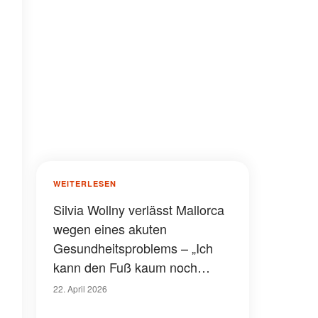
WEITERLESEN
Silvia Wollny verlässt Mallorca
wegen eines akuten
Gesundheitsproblems – „Ich
kann den Fuß kaum noch
bewegen“, sagt der TV-Star in
22. April 2026
einem Video, das sie barfuß