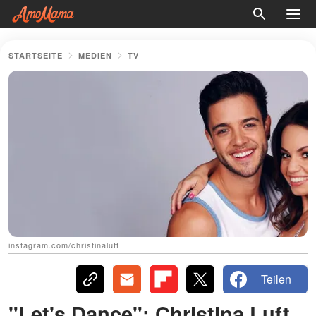
STARTSEITE
MEDIEN
TV
instagram.com/christinaluft
Teilen
"Let's Dance": Christina Luft