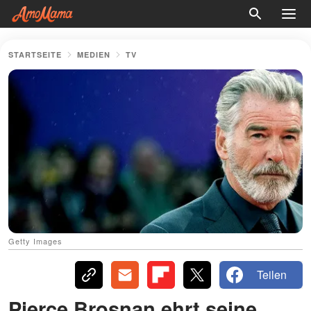
STARTSEITE
MEDIEN
TV
Getty Images
Teilen
Pierce Brosnan ehrt seine