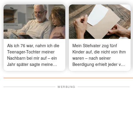
Als ich 76 war, nahm ich die
Mein Stiefvater zog fünf
Teenager-Tochter meiner
Kinder auf, die nicht von ihm
Nachbarn bei mir auf – ein
waren – nach seiner
Jahr später sagte meine
Beerdigung erhielt jeder von
älteste Tochter: „Papa …
uns einen Brief, den die
alles, was du über sie weißt,
anderen nie sehen sollten
ist eine riesige Lüge“
WERBUNG