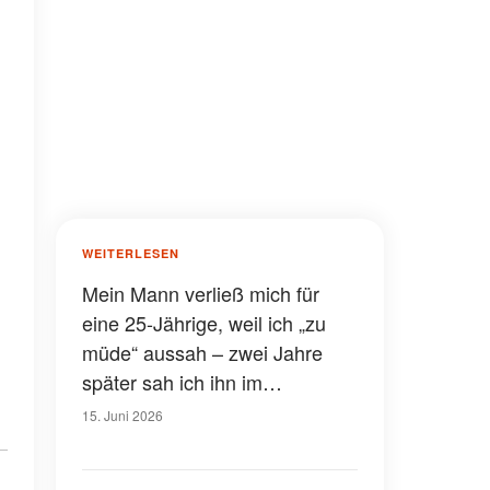
WEITERLESEN
Mein Mann verließ mich für
eine 25-Jährige, weil ich „zu
müde“ aussah – zwei Jahre
später sah ich ihn im
Supermarkt mit dem Karma
15. Juni 2026
direkt neben ihm