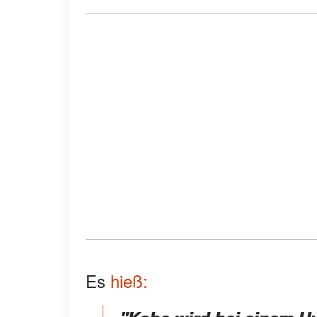
Es
hieß: