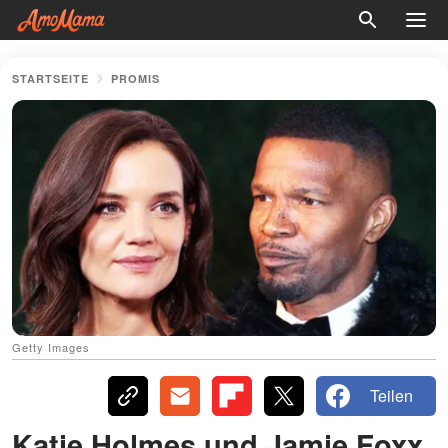
STARTSEITE
PROMIS
Getty Images
Teilen
Katie Holmes und Jamie Foxx