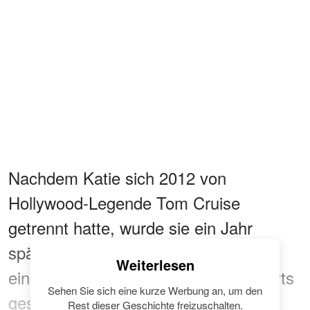
Nachdem Katie sich 2012 von
Hollywood-Legende Tom Cruise
getrennt hatte, wurde sie ein Jahr
später erstmals mit Jamie Foxx auf
Weiterlesen
einer Tanzfläche eines Benefizkonzerts
Sehen Sie sich eine kurze Werbung an, um den
gesehen. Damals
tanzten sie
Rest dieser Geschichte freizuschalten.