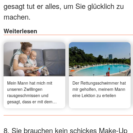
gesagt tut er alles, um Sie glücklich zu
machen.
Weiterlesen
Mein Mann hat mich mit
Der Rettungsschwimmer hat
unseren Zwillingen
mir geholfen, meinem Mann
rausgeschmissen und
eine Lektion zu erteilen
gesagt, dass er mit dem
Familienleben fertig ist –
dann hat seine Mutter mir
einen Müllsack zugeworfen,
und ich erstarrte, als ich ihn
8. Sie brauchen kein schickes Make-Up
öffnete