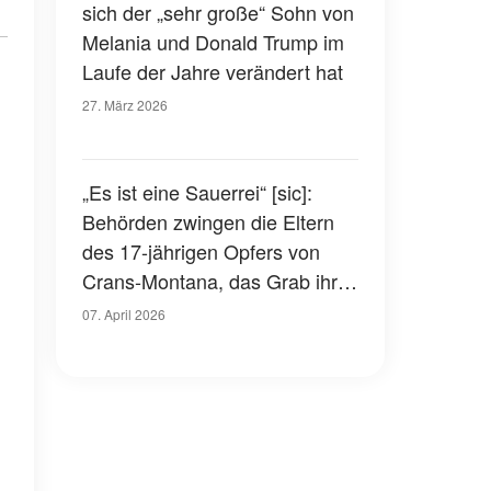
sich der „sehr große“ Sohn von
Melania und Donald Trump im
Laufe der Jahre verändert hat
27. März 2026
„Es ist eine Sauerrei“ [sic]:
Behörden zwingen die Eltern
des 17-jährigen Opfers von
Crans-Montana, das Grab ihres
Sohnes wieder zu öffnen – der
07. April 2026
Grund