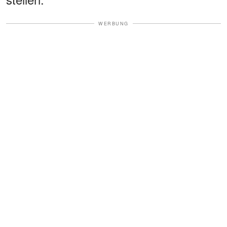
WERBUNG
Über mir krachte der Donner.