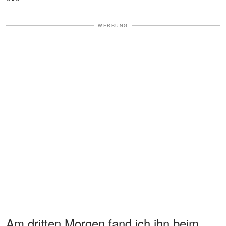
***
WERBUNG
Am dritten Morgen fand ich ihn beim