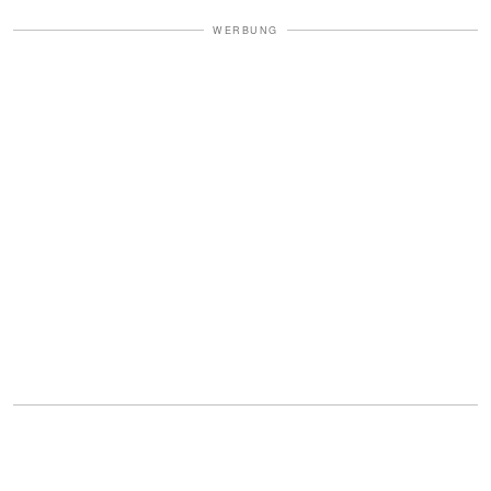
WERBUNG
Der Arzt kam herein und sagte: „Ich