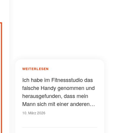
WEITERLESEN
Ich habe im Fitnessstudio das
falsche Handy genommen und
herausgefunden, dass mein
Mann sich mit einer anderen
trifft - also habe ich eine Sache
10. März 2026
an seiner Geburtstagsfeier
geändert