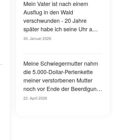
Mein Vater ist nach einem
Ausflug in den Wald
verschwunden - 20 Jahre
später habe ich seine Uhr am
Handgelenk eines Kellners
30. Januar 2026
gesehen
Meine Schwiegermutter nahm
die 5.000-Dollar-Perlenkette
meiner verstorbenen Mutter
noch vor Ende der Beerdigung
und versuchte, sie auf eBay zu
22. April 2026
verkaufen – doch 24 Stunden
später holte sie das Karma ein