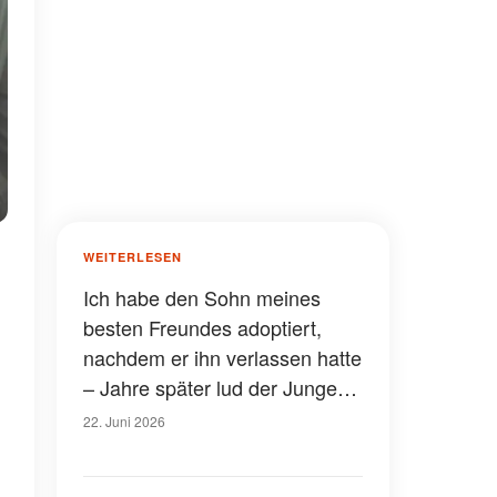
WEITERLESEN
Ich habe den Sohn meines
besten Freundes adoptiert,
nachdem er ihn verlassen hatte
– Jahre später lud der Junge
seinen leiblichen Vater zu
22. Juni 2026
einem Eishockeyspiel ein und
hielt eine Rede, bei der ich in