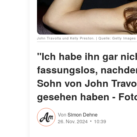
John Travolta und Kelly Preston. | Quelle: Getty Images
"Ich habe ihn gar nic
fassungslos, nachde
Sohn von John Travol
gesehen haben - Fot
Von
Simon Dehne
26. Nov. 2024
10:39