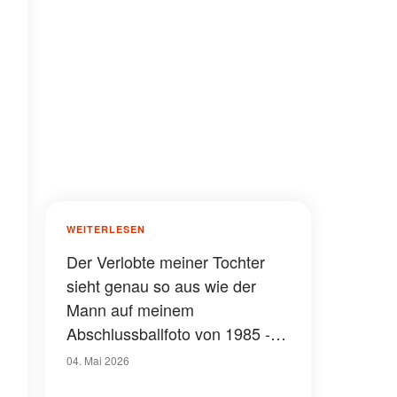
WEITERLESEN
Der Verlobte meiner Tochter
sieht genau so aus wie der
Mann auf meinem
Abschlussballfoto von 1985 -
als er seine Jacke auszog, fing
04. Mai 2026
der Raum an, sich zu drehen