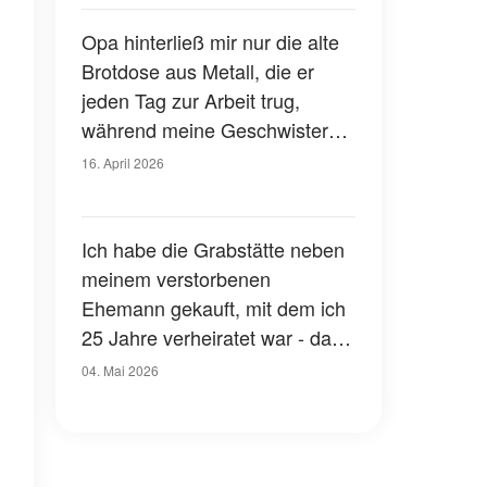
Opa hinterließ mir nur die alte
Brotdose aus Metall, die er
jeden Tag zur Arbeit trug,
während meine Geschwister
ein Haus, Geld und ein Auto
16. April 2026
bekamen – doch als ich sie
öffnete, begannen meine
Hände zu zittern
Ich habe die Grabstätte neben
meinem verstorbenen
Ehemann gekauft, mit dem ich
25 Jahre verheiratet war - das
Gesicht auf dem neuen
04. Mai 2026
Grabstein neben seinem ließ
mich erschaudern