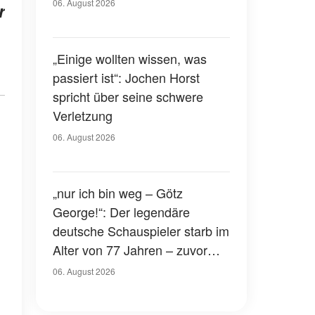
Gerichtssaal – was ist
06. August 2026
r
passiert?
„Einige wollten wissen, was
passiert ist“: Jochen Horst
spricht über seine schwere
Verletzung
06. August 2026
„nur ich bin weg – Götz
George!“: Der legendäre
deutsche Schauspieler starb im
Alter von 77 Jahren – zuvor
hatte er über seinen eigenen
06. August 2026
Tod gesprochen