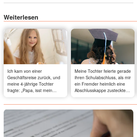
Weiterlesen
Ich kam von einer
Meine Tochter feierte gerade
Geschäftsreise zurück, und
ihren Schulabschluss, als mir
meine 4-jährige Tochter
ein Fremder heimlich eine
fragte: „Papa, isst mein
Abschlusskappe zusteckte
anderer Papa mit uns zu
und flüsterte: „Öffne das
Mittag? Er sitzt im Keller.“ –
Futter“ – was da herausfiel,
Ich ging nach unten, und
ließ mich blass werden und
was ich sah, ließ mir das Blut
zu meiner Tochter eilen
in den Adern gefrieren