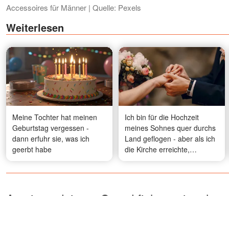
Accessoires für Männer | Quelle: Pexels
Weiterlesen
Meine Tochter hat meinen
Ich bin für die Hochzeit
Geburtstag vergessen -
meines Sohnes quer durchs
dann erfuhr sie, was ich
Land geflogen - aber als ich
geerbt habe
die Kirche erreichte,
versperrte er die Tür und
sagte: "Mama, du bist hier
nicht mehr willkommen"
Aus irgendeinem Grund fiel es mir sehr
schwer, darüber hinwegzusehen. Der