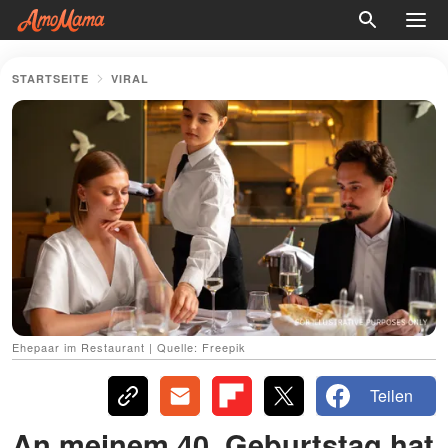
STARTSEITE
VIRAL
Ehepaar im Restaurant | Quelle: Freepik
Teilen
An meinem 40. Geburtstag hat