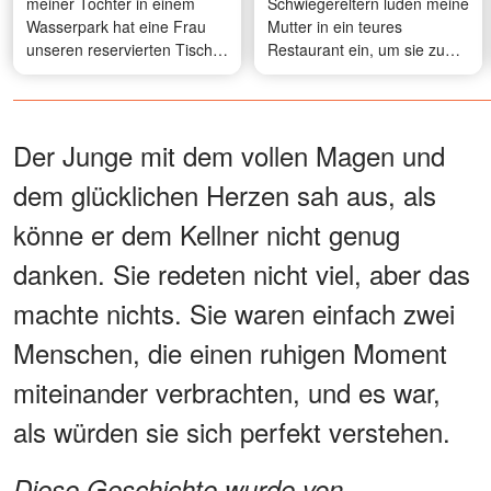
meiner Tochter in einem
Schwiegereltern luden meine
Wasserpark hat eine Frau
Mutter in ein teures
unseren reservierten Tisch
Restaurant ein, um sie zum
belegt – was der Kellner
ersten Mal zu treffen - und
daraufhin tat, ließ ihre Knie
ließen sie dann mit einer
zittern
Rechnung von 2.300 Dollar
zurück, aber ich bekam die
Der Junge mit dem vollen Magen und
süßeste Rache
dem glücklichen Herzen sah aus, als
könne er dem Kellner nicht genug
danken. Sie redeten nicht viel, aber das
machte nichts. Sie waren einfach zwei
Menschen, die einen ruhigen Moment
miteinander verbrachten, und es war,
als würden sie sich perfekt verstehen.
Diese Geschichte wurde von