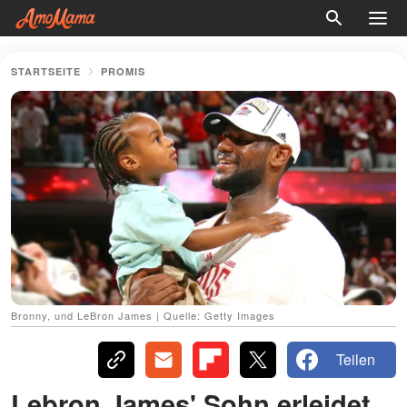
STARTSEITE
PROMIS
Bronny, und LeBron James | Quelle: Getty Images
Teilen
Lebron James' Sohn erleidet