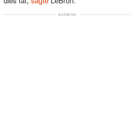
dies tat,
sagte
LeBron:
WERBUNG