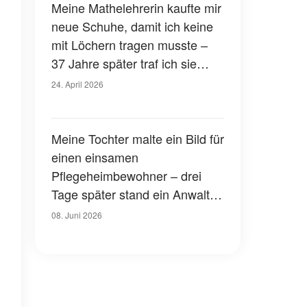
Meine Mathelehrerin kaufte mir
neue Schuhe, damit ich keine
mit Löchern tragen musste –
37 Jahre später traf ich sie
wieder und gab ihr das, was ich
24. April 2026
all die Jahre bei mir getragen
hatte
Meine Tochter malte ein Bild für
einen einsamen
Pflegeheimbewohner – drei
Tage später stand ein Anwalt
vor unserer Tür
08. Juni 2026