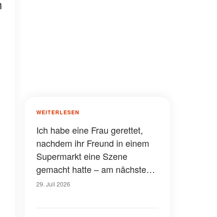
h
WEITERLESEN
Ich habe eine Frau gerettet,
nachdem ihr Freund in einem
Supermarkt eine Szene
gemacht hatte – am nächsten
Tag stand sie vor meiner Tür
29. Juli 2026
und sagte: „Bitte, hör mir zu.
Ich bin hier, um dich zu retten“