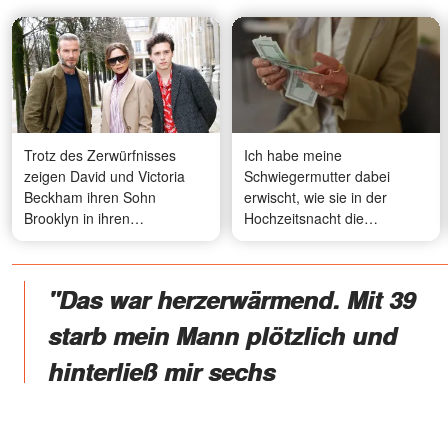
Trotz des Zerwürfnisses
Ich habe meine
zeigen David und Victoria
Schwiegermutter dabei
Beckham ihren Sohn
erwischt, wie sie in der
Brooklyn in ihren
Hochzeitsnacht die
Vatertagsgrüßen – und
Umschläge mit unserem
Internetnutzern fällt dabei
Hochzeitsgeld durchwühlt
ein vielsagendes Detail auf –
hat - eine Woche später
"Das war herzerwärmend. Mit 39
Fotos
haben wir ihr eine Lektion
erteilt, die sie nie vergessen
starb mein Mann plötzlich und
wird
hinterließ mir sechs
wunderschöne Kinder im Alter
von 2 bis 11 Jahren, die ich