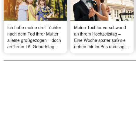
Ich habe meine drei Töchter
Meine Tochter verschwand
nach dem Tod ihrer Mutter
an ihrem Hochzeitstag –
alleine großgezogen – doch
Eine Woche später saß sie
an ihrem 16. Geburtstag
neben mir im Bus und sagte:
sagte eine von ihnen: „Papa,
„Mama, schrei nicht. Du
Mama ist nicht so gegangen,
musst die ganze Wahrheit
wie du dachtest“
erfahren"