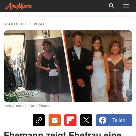
STARTSEITE
VIRAL
Instagram.com/grief2hope
Teilen
Ehemann zeigt Ehefrau eine