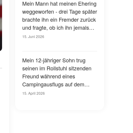
Mein Mann hat meinen Ehering
weggeworfen - drei Tage später
brachte ihn ein Fremder zurück
und fragte, ob ich ihn jemals
geöffnet hätte
15. Juni 2026
Mein 12-jähriger Sohn trug
seinen im Rollstuhl sitzenden
Freund während eines
Campingausflugs auf dem
Rücken, damit er sich nicht
15. April 2026
ausgeschlossen fühlte – am
nächsten Tag rief mich die
Rektorin an und sagte: „Sie
müssen jetzt schnell zur Schule
kommen“