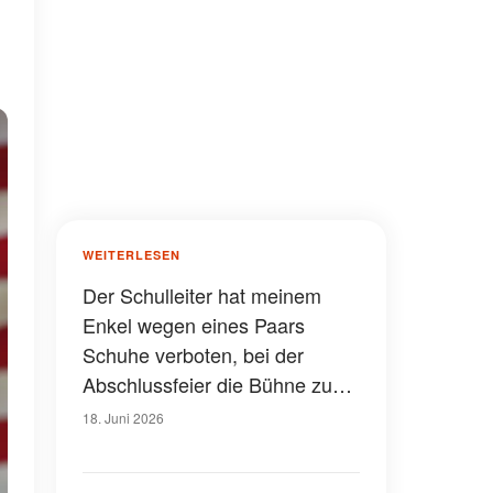
WEITERLESEN
Der Schulleiter hat meinem
Enkel wegen eines Paars
Schuhe verboten, bei der
Abschlussfeier die Bühne zu
betreten – meine Tochter hat
18. Juni 2026
ihn in seine Schranken
gewiesen