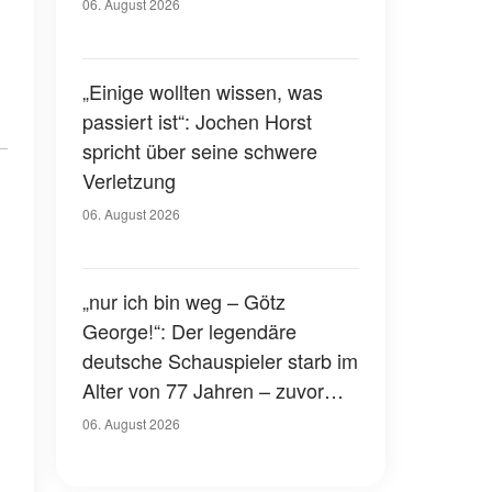
Gerichtssaal – was ist
06. August 2026
passiert?
„Einige wollten wissen, was
passiert ist“: Jochen Horst
spricht über seine schwere
Verletzung
06. August 2026
„nur ich bin weg – Götz
George!“: Der legendäre
deutsche Schauspieler starb im
Alter von 77 Jahren – zuvor
hatte er über seinen eigenen
06. August 2026
Tod gesprochen