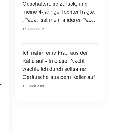
Geschäftsreise zurück, und
meine 4-jährige Tochter fragte:
„Papa, isst mein anderer Papa
mit uns zu Mittag? Er sitzt im
16. Juni 2026
Keller.“ – Ich ging nach unten,
und was ich sah, ließ mir das
Blut in den Adern gefrieren
Ich nahm eine Frau aus der
Kälte auf - In dieser Nacht
wachte ich durch seltsame
Geräusche aus dem Keller auf
e
15. April 2026