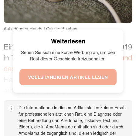
Aufladendes Handy | Quelle: Pixabay
Weiterlesen
Ein ähnlicher Vorfall ereignete sich 2019
Sehen Sie sich eine kurze Werbung an, um den
in Thailand, als ein
28-Jähriger aufgrund
Rest dieser Geschichte freizuschalten.
des Schocks
mit einem Handy in der
Hand tot in seinem Schlafzimmer
VOLLSTÄNDIGEN ARTIKEL LESEN
aufgefunden wurde.
Die Informationen in diesem Artikel stellen keinen Ersatz
für professionellen ärztlichen Rat, eine Diagnose oder
eine Behandlung dar. Alle Inhalte, inklusive Text und
Bildern, die in
AmoMama.de
enthalten sind oder durch
AmoMama.de
zugänglich sind, dienen lediglich der