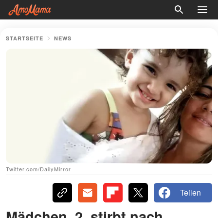
STARTSEITE
NEWS
Twitter.com/DailyMirror
Teilen
Mädchen, 2, stirbt nach