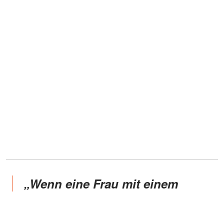
„
Wenn eine Frau mit einem
kleinen Kind, die schwer krank
ist, sich trennt, dann ist das