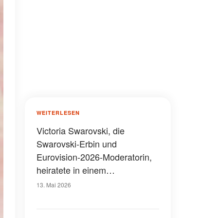
WEITERLESEN
Victoria Swarovski, die
Swarovski-Erbin und
Eurovision-2026-Moderatorin,
heiratete in einem
kristallbesetzten Millionen-
13. Mai 2026
Dollar-Hochzeitskleid: Was
man über ihre Hochzeit wissen