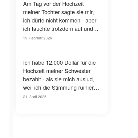
Am Tag vor der Hochzeit
meiner Tochter sagte sie mir,
ich dürfe nicht kommen - aber
ich tauchte trotzdem auf und
mein Herz zerbrach in dem
19. Februar 2026
Moment, in dem ich hereinkam
Ich habe 12.000 Dollar für die
Hochzeit meiner Schwester
bezahlt - als sie mich auslud,
weil ich die Stimmung ruiniert
habe, hat der nächste Schritt
21. April 2026
ihres neuen Mannes alle
sprachlos gemacht