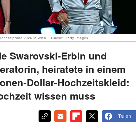
Generalprobe 2026 in Wien. | Quelle: Getty Images
die Swarovski-Erbin und
ratorin, heiratete in einem
lionen-Dollar-Hochzeitskleid:
ochzeit wissen muss
Teilen