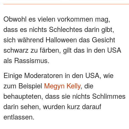
Rücken herunter
‚Mama, schau mal! Dieser
Mann sieht genauso aus wie
Papa"
Obwohl es vielen vorkommen mag,
dass es nichts Schlechtes darin gibt,
sich während Halloween das Gesicht
schwarz zu färben, gilt das in den USA
als Rassismus.
Einige Moderatoren in den USA, wie
zum Beispiel
Megyn Kelly
, die
behaupteten, dass sie nichts Schlimmes
darin sehen, wurden kurz darauf
entlassen.