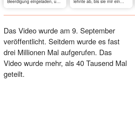
Beerdigung eingeladen, und
lehnte ab, bis sie mir ein
seine Schwester nahm mich
Foto schickte, das alles
beiseite und fragte: „Du
veränderte
wusstest also nie, was er vor
dir verborgen hatte?"
Das Video wurde am 9. September
veröffentlicht. Seitdem wurde es fast
drei Millionen Mal aufgerufen. Das
Video wurde mehr, als 40 Tausend Mal
geteilt.