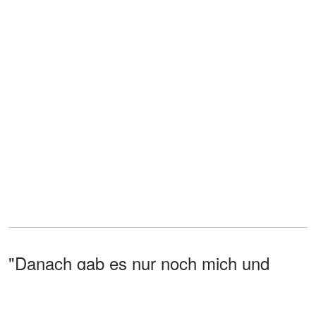
"Danach gab es nur noch mich und
meine Tochter. Linda." Es lag etwas
Vorsichtiges in der Art, wie er ihren