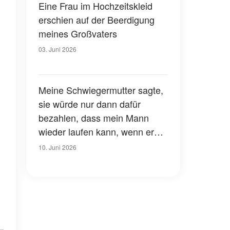
Eine Frau im Hochzeitskleid
erschien auf der Beerdigung
meines Großvaters
03. Juni 2026
Meine Schwiegermutter sagte,
sie würde nur dann dafür
bezahlen, dass mein Mann
wieder laufen kann, wenn er
sich von mir scheiden lässt - er
10. Juni 2026
sagte ja, fügte aber ein Detail
hinzu, das sie sprachlos
machte